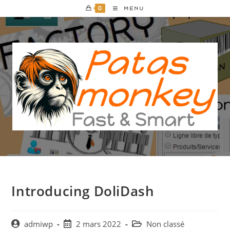
Skip
0
MENU
to
content
Introducing DoliDash
Auteur/autrice
Post
Post
admiwp
2 mars 2022
Non classé