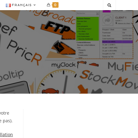
0
FRANÇAIS
votre
e pas).
llation