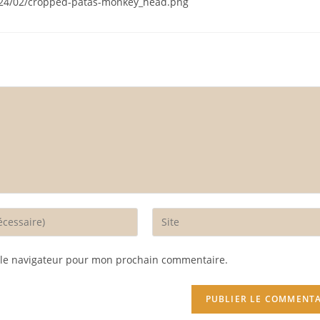
024/02/cropped-patas-monkey_head.png
Enter
your
website
 le navigateur pour mon prochain commentaire.
URL
(optional)