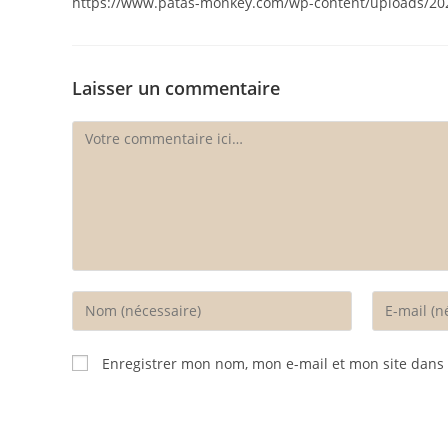
https://www.patas-monkey.com/wp-content/uploads/2
Laisser un commentaire
Comment
Enter
Enter
your
your
name
email
Enregistrer mon nom, mon e-mail et mon site dans
or
address
username
to
to
comment