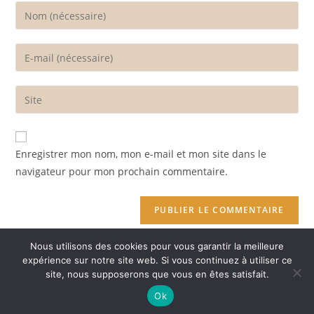
Enter
your
name
Enter
or
your
username
email
Enter
to
address
your
comment
to
website
comment
URL
Enregistrer mon nom, mon e-mail et mon site dans le
(optional)
navigateur pour mon prochain commentaire.
Nous utilisons des cookies pour vous garantir la meilleure
expérience sur notre site web. Si vous continuez à utiliser ce
site, nous supposerons que vous en êtes satisfait.
Ok
Copyright Patas-monkey 2021 - OceanWP Theme by Nick